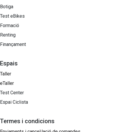
Botiga
Test eBikes
Formació
Renting
Finançament
Espais
Taller
eTaller
Test Center
Espai Ciclista
Termes i condicions
Enviaments i cancel·lació de comandes