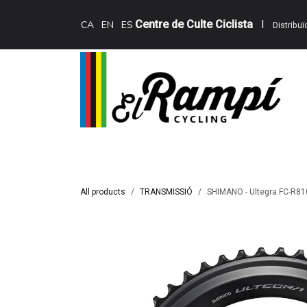
Skip to Content
Centre de Culte Ciclista
I
CA
EN
ES
Distribu
Inici
Teewing Ebikes
Serveis
Catàle
All products
TRANSMISSIÓ
SHIMANO - Ultegra FC-R810