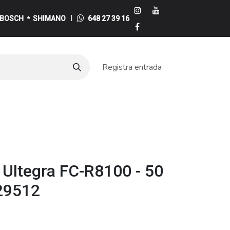
I
BOSCH
SHIMANO
648 27 39 16
*
Registra entrada
e
Ultegra FC-R8100 - 50
229512