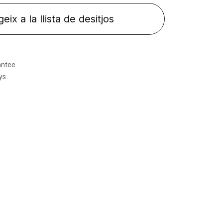
eix a la llista de desitjos
antee
ys