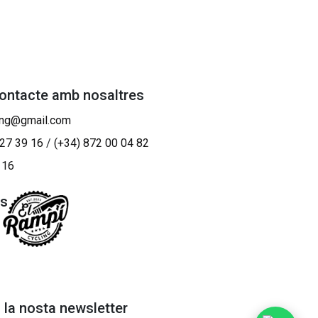
contacte amb nosaltres
ing@gmail.com
 27 39 16
/
(+34) 872 00 04 82
 16
os
a la nosta newsletter