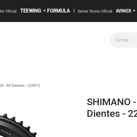
TEEWING
FORMULA
I
AVINOX
ïdor Oficial
*
Servei Tècnic Oficial
*
g
Cita
Esdeveniments
Sobre Nosaltres
Notícies
Contact
0 - 50 Dientes - 229512
SHIMANO - 
Dientes - 