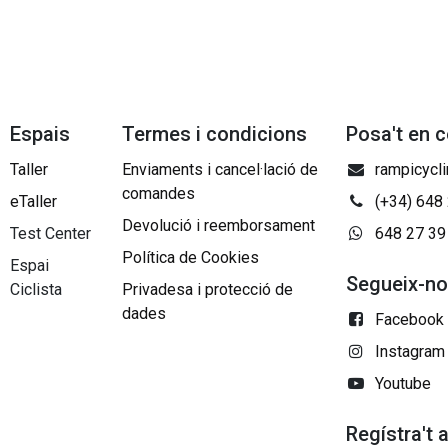
Espais
Termes i condicions
Posa't en 
Taller
Enviaments i cancel·lació de
rampicycl
comandes
eTaller
(+34) 648
Devolució i reemborsament
Test Center
648 27 39
Política de Cookies
Espai
Segueix-n
Ciclista
Privadesa i protecció de
dades
Facebook
Instagram
Youtube
Regístra't 