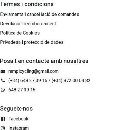
Termes i condicions
Enviaments i cancel·lació de comandes
Devolució i reemborsament
Política de Cookies
Privadesa i protecció de dades
Posa't en contacte amb nosaltres
rampicycling@gmail.com
(+34) 648 27 39 16
/
(+34) 872 00 04 82
648 27 39 16
Segueix-nos
Facebook
Instagram