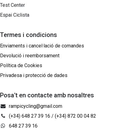
Test Center
Espai Ciclista
Termes i condicions
Enviaments i cancel·lació de comandes
Devolució i reemborsament
Política de Cookies
Privadesa i protecció de dades
Posa't en contacte amb nosaltres
rampicycling@gmail.com
(+34) 648 27 39 16
/
(+34) 872 00 04 82
648 27 39 16