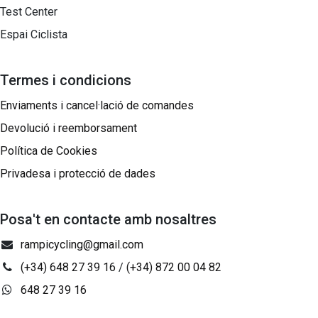
Test Center
Espai Ciclista
Termes i condicions
Enviaments i cancel·lació de comandes
Devolució i reemborsament
Política de Cookies
Privadesa i protecció de dades
Posa't en contacte amb nosaltres
rampicycling@gmail.com
(+34) 648 27 39 16
/
(+34) 872 00 04 82
648 27 39 16