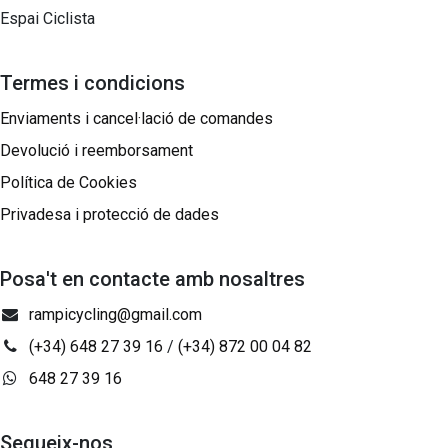
Espai Ciclista
Termes i condicions
Enviaments i cancel·lació de comandes
Devolució i reemborsament
Política de Cookies
Privadesa i protecció de dades
Posa't en contacte amb nosaltres
rampicycling@gmail.com
(+34) 648 27 39 16
/
(+34) 872 00 04 82
648 27 39 16
Segueix-nos