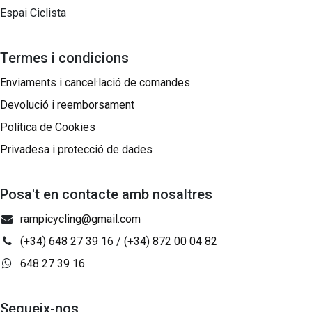
Espai Ciclista
Termes i condicions
Enviaments i cancel·lació de comandes
Devolució i reemborsament
Política de Cookies
Privadesa i protecció de dades
Posa't en contacte amb nosaltres
rampicycling@gmail.com
(+34) 648 27 39 16
/
(+34) 872 00 04 82
648 27 39 16
Segueix-nos