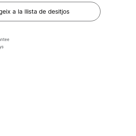
eix a la llista de desitjos
antee
ys