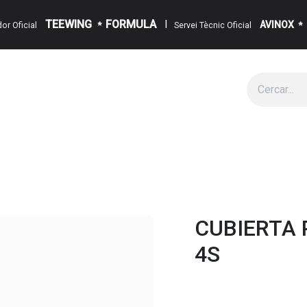
TEEWING
FORMULA
I
AVINOX
ïdor Oficial
*
Servei Tècnic Oficial
*
g
Cita
Esdeveniments
Sobre Nosaltres
Notícies
Contact
CUBIERTA 
4S