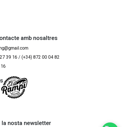
contacte amb nosaltres
ing@gmail.com
 27 39 16
/
(+34) 872 00 04 82
 16
os
a la nosta newsletter