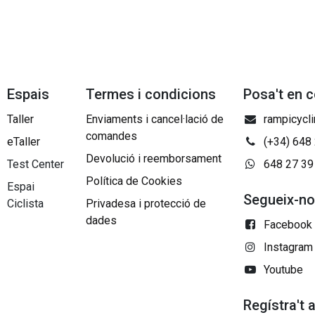
Espais
Termes i condicions
Posa't en 
Taller
Enviaments i cancel·lació de
rampicycl
comandes
eTaller
(+34) 648
Devolució i reemborsament
Test Center
648 27 39
Política de Cookies
Espai
Segueix-n
Ciclista
Privadesa i protecció de
dades
Facebook
Instagram
Youtube
Regístra't 