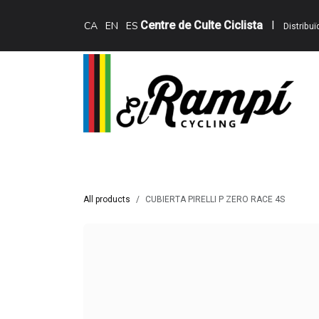
Skip to Content
Centre de Culte Ciclista
I
CA
EN
ES
Distribu
Inici
Teewing Ebikes
Serveis
Catàle
All products
CUBIERTA PIRELLI P ZERO RACE 4S