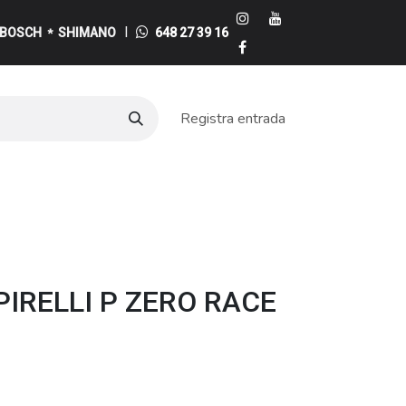
I
BOSCH
SHIMANO
648 27 39 16
*
Registra entrada
e
PIRELLI P ZERO RACE