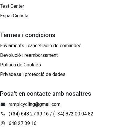
Test Center
Espai Ciclista
Termes i condicions
Enviaments i cancel·lació de comandes
Devolució i reemborsament
Política de Cookies
Privadesa i protecció de dades
Posa't en contacte amb nosaltres
rampicycling@gmail.com
(+34) 648 27 39 16
/
(+34) 872 00 04 82
648 27 39 16