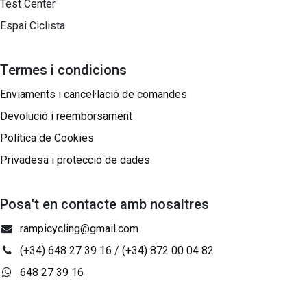
Test Center
Espai Ciclista
Termes i condicions
Enviaments i cancel·lació de comandes
Devolució i reemborsament
Política de Cookies
Privadesa i protecció de dades
Posa't en contacte amb nosaltres
rampicycling@gmail.com
(+34) 648 27 39 16
/
(+34) 872 00 04 82
648 27 39 16