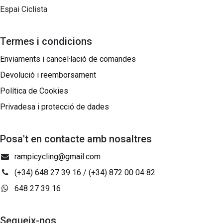
Espai Ciclista
Termes i condicions
Enviaments i cancel·lació de comandes
Devolució i reemborsament
Política de Cookies
Privadesa i protecció de dades
Posa't en contacte amb nosaltres
rampicycling@gmail.com
(+34) 648 27 39 16
/
(+34) 872 00 04 82
648 27 39 16
Segueix-nos