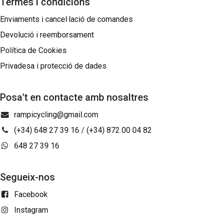
Termes i condicions
Enviaments i cancel·lació de comandes
Devolució i reemborsament
Política de Cookies
Privadesa i protecció de dades
Posa't en contacte amb nosaltres
rampicycling@gmail.com
(+34) 648 27 39 16
/
(+34) 872 00 04 82
648 27 39 16
Segueix-nos
Facebook
Instagram