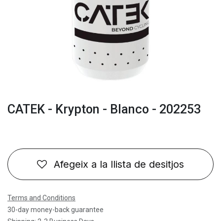
CATEK - Krypton - Blanco - 202253
Afegeix a la llista de desitjos
Terms and Conditions
30-day money-back guarantee