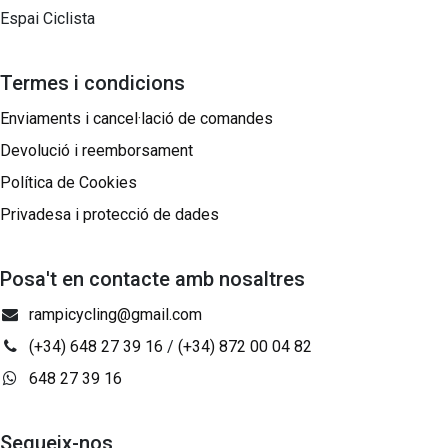
Espai Ciclista
Termes i condicions
Enviaments i cancel·lació de comandes
Devolució i reemborsament
Política de Cookies
Privadesa i protecció de dades
Posa't en contacte amb nosaltres
rampicycling@gmail.com
(+34) 648 27 39 16
/
(+34) 872 00 04 82
648 27 39 16
Segueix-nos