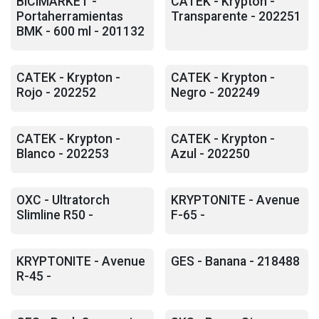
BICIMARKET -
CATEK - Krypton -
Portaherramientas
Transparente - 202251
BMK - 600 ml - 201132
CATEK - Krypton -
CATEK - Krypton -
Rojo - 202252
Negro - 202249
CATEK - Krypton -
CATEK - Krypton -
Blanco - 202253
Azul - 202250
OXC - Ultratorch
KRYPTONITE - Avenue
Slimline R50 -
F-65 -
KRYPTONITE - Avenue
GES - Banana - 218488
R-45 -