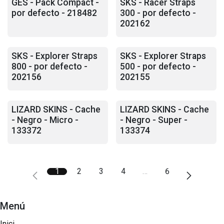
GES - Pack Compact -
SKS - Racer Straps
por defecto - 218482
300 - por defecto -
202162
SKS - Explorer Straps
SKS - Explorer Straps
800 - por defecto -
500 - por defecto -
202156
202155
LIZARD SKINS - Cache
LIZARD SKINS - Cache
- Negro - Micro -
- Negro - Super -
133372
133374
1
2
3
4
…
6
Menú
Inici