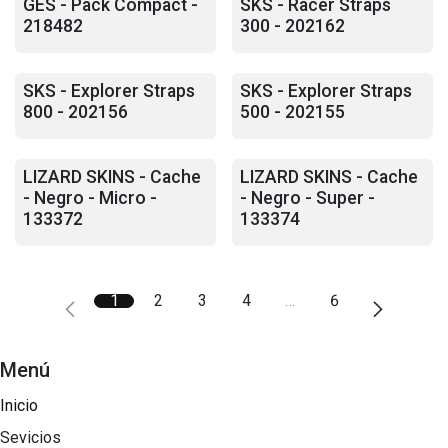
GES - Pack Compact -
SKS - Racer Straps
218482
300 - 202162
SKS - Explorer Straps
SKS - Explorer Straps
800 - 202156
500 - 202155
LIZARD SKINS - Cache
LIZARD SKINS - Cache
- Negro - Micro -
- Negro - Super -
133372
133374
1
2
3
4
…
6
Menú
Inicio
Sevicios