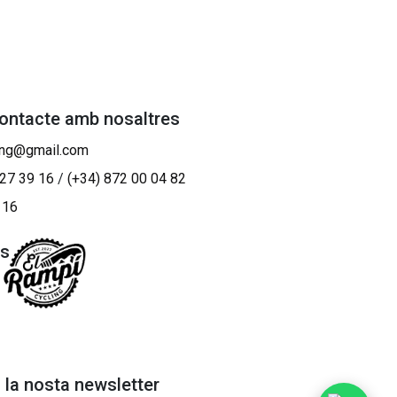
contacte amb nosaltres
ing@gmail.com
 27 39 16
/
(+34) 872 00 04 82
 16
os
a la nosta newsletter