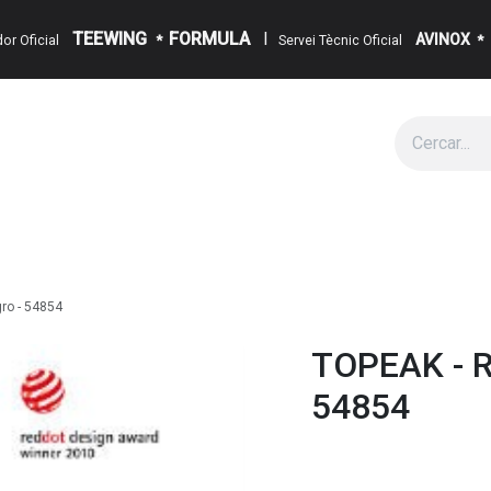
TEEWING
FORMULA
I
AVINOX
ïdor Oficial
*
Servei Tècnic Oficial
*
g
Cita
Esdeveniments
Sobre Nosaltres
Notícies
Contact
ro - 54854
TOPEAK - R
54854