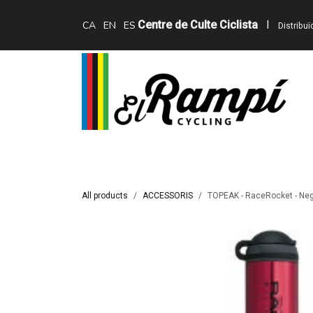
Skip to Content
Centre de Culte Ciclista
I
CA
EN
ES
Distribu
Inici
Teewing Ebikes
Serveis
Catàle
All products
ACCESSORIS
TOPEAK - RaceRocket - Neg