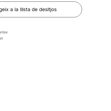
eix a la llista de desitjos
antee
ys