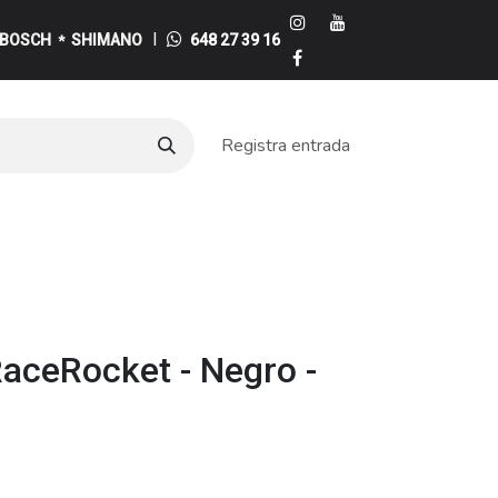
I
BOSCH
SHIMANO
648 27 39 16
*
Registra entrada
e
aceRocket - Negro -