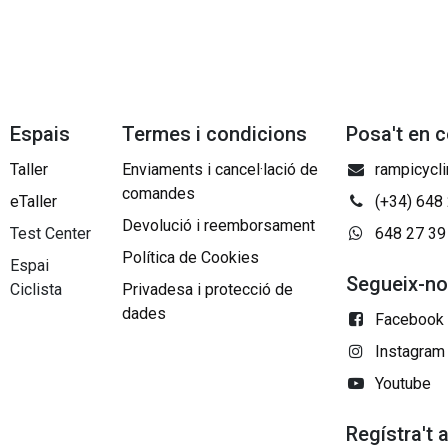
Espais
Termes i condicions
Posa't en 
Taller
Enviaments i cancel·lació de
rampicycl
comandes
eTaller
(+34) 648
Devolució i reemborsament
Test Center
648 27 39
Política de Cookies
Espai
Segueix-n
Ciclista
Privadesa i protecció de
dades
Facebook
Instagram
Youtube
Regístra't 