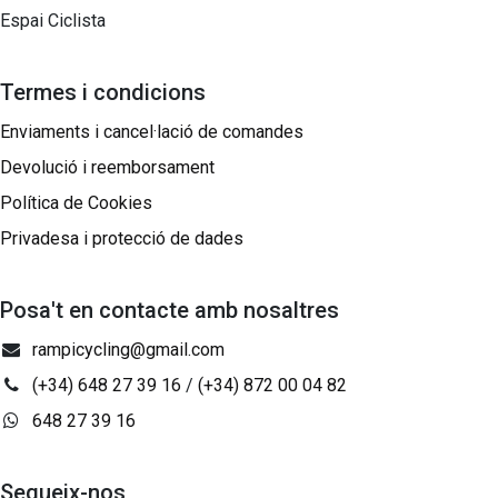
Espai Ciclista
Termes i condicions
Enviaments i cancel·lació de comandes
Devolució i reemborsament
Política de Cookies
Privadesa i protecció de dades
Posa't en contacte amb nosaltres
rampicycling@gmail.com
(+34) 648 27 39 16
/
(+34) 872 00 04 82
648 27 39 16
Segueix-nos