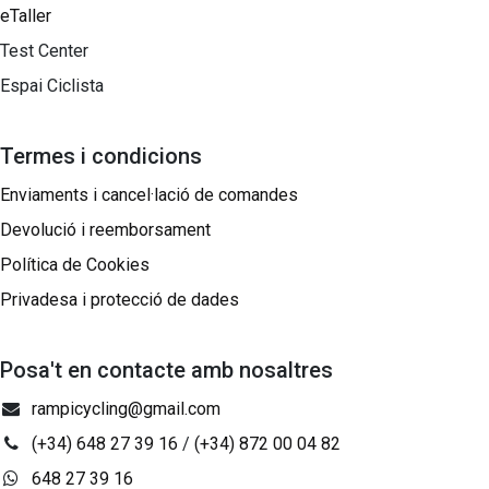
eTaller
Test Center
Espai Ciclista
Termes i condicions
Enviaments i cancel·lació de comandes
Devolució i reemborsament
Política de Cookies
Privadesa i protecció de dades
Posa't en contacte amb nosaltres
rampicycling@gmail.com
(+34) 648 27 39 16
/
(+34) 872 00 04 82
648 27 39 16