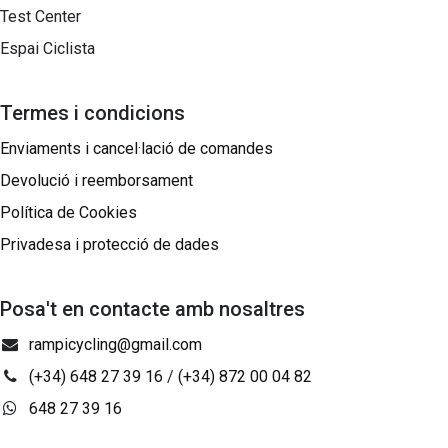
Test Center
Espai Ciclista
Termes i condicions
Enviaments i cancel·lació de comandes
Devolució i reemborsament
Política de Cookies
Privadesa i protecció de dades
Posa't en contacte amb nosaltres
rampicycling@gmail.com
(+34) 648 27 39 16
/
(+34) 872 00 04 82
648 27 39 16